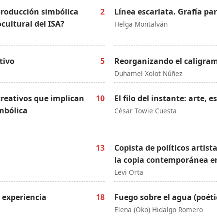
producción simbólica
2
Línea escarlata. Grafía pa
ultural del ISA?
Helga Montalván
tivo
5
Reorganizando el caligra
Duhamel Xolot Núñez
creativos que implican
10
El filo del instante: arte
mbólica
César Towie Cuesta
13
Copista de políticos artista
la copia contemporánea entr
Levi Orta
a experiencia
18
Fuego sobre el agua (poéti
Elena (Oko) Hidalgo Romero