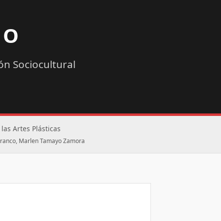
NO
n Sociocultural
las Artes Plásticas
a Franco, Marlen Tamayo Zamora