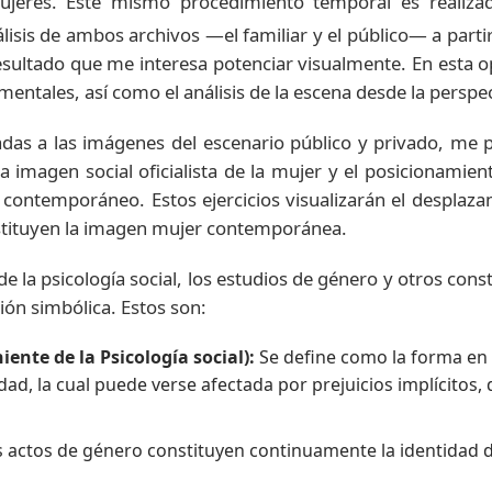
jeres. Este mismo procedimiento temporal es realizad
lisis de ambos archivos ―el familiar y el público― a parti
ultado que me interesa potenciar visualmente. En esta op
entales, así como el análisis de la escena desde la perspec
adas a las imágenes del escenario público y privado, me 
a imagen social oficialista de la mujer y el posicionamien
 contemporáneo. Estos ejercicios visualizarán el desplazam
 restituyen la imagen mujer contemporánea.
la psicología social, los estudios de género y otros const
ión simbólica. Estos son:
ente de la Psicología social):
Se define como la forma en 
dad, la cual puede verse afectada por prejuicios implícitos, 
 actos de género constituyen continuamente la identidad de