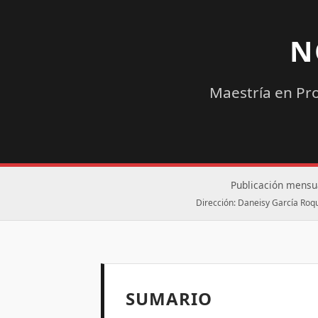
N
Maestría en Pr
Publicación mensua
Dirección: Daneisy García Roq
SUMARIO