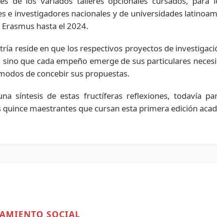
avés de los variados talleres opcionales cursados, para 
res e investigadores nacionales y de universidades latinoa
 Erasmus hasta el 2024.
tría reside en que los respectivos proyectos de investigac
sino que cada empeño emerge de sus particulares necesid
s modos de concebir sus propuestas.
 síntesis de estas fructíferas reflexiones, todavía par
s quince maestrantes que cursan esta primera edición aca
NAMIENTO SOCIAL