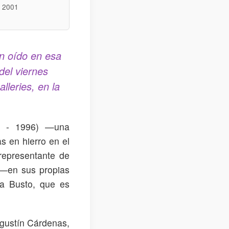
, 2001
n oído en esa
 del viernes
leries, en la
0 - 1996) —una
s en hierro en el
representante de
 —en sus propias
ga Busto, que es
Agustín Cárdenas,