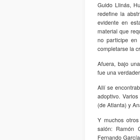
Guido Llinás, H
redefine la abst
evidente en est
material que req
no participe en
completarse la c
Afuera, bajo una
fue una verdadera
Allí se encontra
adoptivo. Varios 
(de Atlanta) y A
Y muchos otros 
salón: Ramón C
Fernando García,