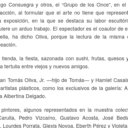
ugo Consuegra y otros, el “Grupo de los Once”, en el
racción, al formular que el arte no tiene que represe
a exposición, en la que se destaca su labor escultóri
uiere un arduo trabajo. El espectador es el coautor de 
 ella, ha dicho Oliva, porque la lectura de la misma 
reación.
 tienda, la fiesta, sazonada con sushi, frutas, quesos 
 tertulia entre viejos y nuevos amigos.
ban Tomás Oliva, Jr. —hijo de Tomás— y Hamlet Casals
artistas plásticos, como los exclusivos de la galería: A
na Albertina Delgado.
pintores, algunos representados en la muestra colec
arulla, Pedro Vizcaíno, Gustavo Acosta, José Bedi
 Lourdes Porrata, Glexis Novoa, Eberth Pérez y Violet