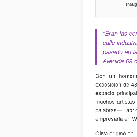
Inaug
“Eran las co
calle industr
pasado en la
Avenida 69 d
Con un homena
exposición de 43 
espacio princip
muchos artistas
palabras—, abri
empresaria en W
Oliva originó en