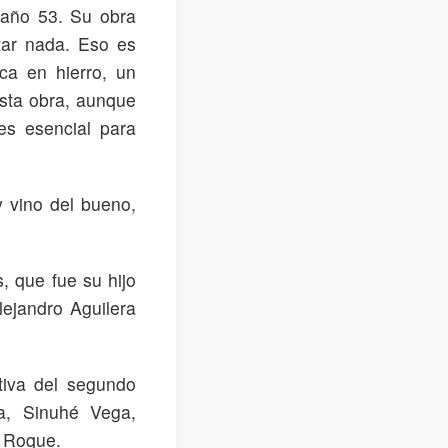
 año 53. Su obra
ntar nada. Eso es
ca en hierro, un
esta obra, aunque
es esencial para
y vino del bueno,
, que fue su hijo
lejandro Aguilera
tiva del segundo
a, Sinuhé Vega,
a Roque.