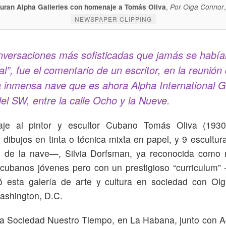
,
uran Alpha Galleries con homenaje a Tomás Oliva
Por Olga Connor
NEWSPAPER CLIPPING
nversaciones más sofisticadas que jamás se había
ial”, fue el comentario de un escritor, en la reunión
 inmensa nave que es ahora Alpha International Gal
el SW, entre la calle Ocho y la Nueve.
je al pintor y escultor Cubano Tomás Oliva (193
dibujos en tinta o técnica mixta en papel, y 9 escultura
al de la nave—, Silvia Dorfsman, ya reconocida como 
 cubanos jóvenes pero con un prestigioso “curriculum”
ó esta galería de arte y cultura en sociedad con Ol
ashington, D.C.
 la Sociedad Nuestro Tiempo, en La Habana, junto con 