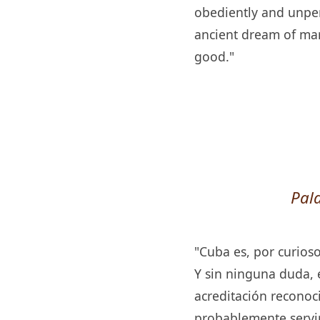
obediently and unper
ancient dream of marr
good."
Pal
"Cuba es, por curios
Y sin ninguna duda, 
acreditación reconoc
probablemente servi