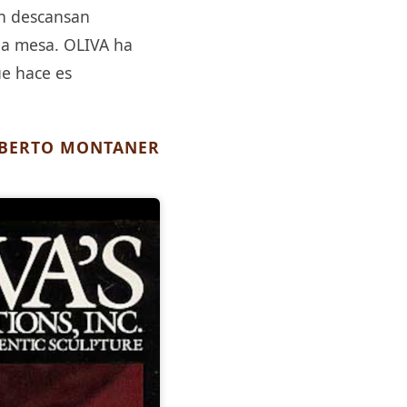
en descansan
la mesa. OLIVA ha
ue hace es
LBERTO MONTANER