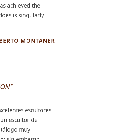
has achieved the
does is singularly
LBERTO MONTANER
ION"
celentes escultores.
un escultor de
catálogo muy
o; sin embargo,