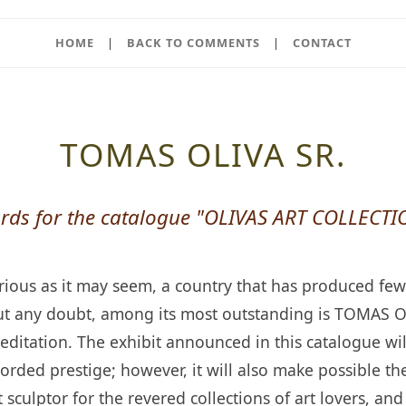
HOME
|
BACK TO COMMENTS
|
CONTACT
TOMAS OLIVA SR.
rds for the catalogue "OLIVAS ART COLLECTI
rious as it may seem, a country that has produced few 
ut any doubt, among its most outstanding is TOMAS OL
itation. The exhibit announced in this catalogue will
corded prestige; however, it will also make possible the
 sculptor for the revered collections of art lovers, and