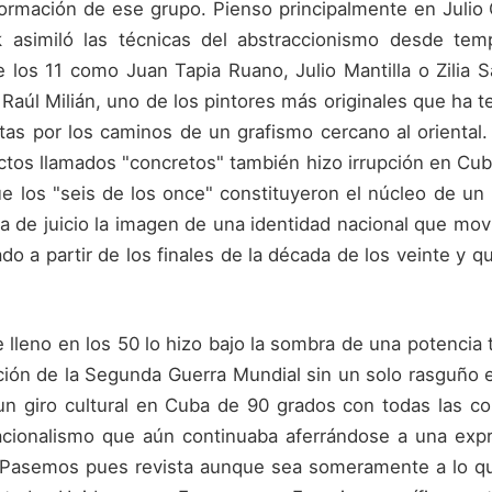
 formación de ese grupo. Pienso principalmente en Julio
 asimiló las técnicas del abstraccionismo desde tem
 los 11 como Juan Tapia Ruano, Julio Mantilla o Zilia
Raúl Milián, uno de los pintores más originales que ha t
as por los caminos de un grafismo cercano al oriental.
actos llamados "concretos" también hizo irrupción en Cu
 los "seis de los once" constituyeron el núcleo de un 
la de juicio la imagen de una identidad nacional que mov
ado a partir de los finales de la década de los veinte y 
leno en los 50 lo hizo bajo la sombra de una potencia tr
ción de la Segunda Guerra Mundial sin un solo rasguño en
n giro cultural en Cuba de 90 grados con todas las c
acionalismo que aún continuaba aferrándose a una expr
. Pasemos pues revista aunque sea someramente a lo qu