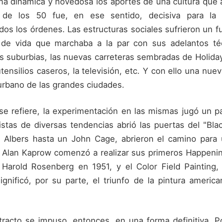
rma dinámica y novedosa los aportes de una cultura que
de los 50 fue, en ese sentido, decisiva para la 
os los órdenes. Las estructuras sociales sufrieron un fu
de vida que marchaba a la par con sus adelantos té
 suburbias, las nuevas carreteras sembradas de Holiday I
ensilios caseros, la televisión, etc. Y con ello una nue
urbano de las grandes ciudades.
 se refiere, la experimentación en las mismas jugó un 
stas de diversas tendencias abrió las puertas del "Bl
h Albers hasta un John Cage, abrieron el camino para
Alan Kaprow comenzó a realizar sus primeros Happening
Harold Rosenberg en 1951, y el Color Field Painting,
gnificó, por su parte, el triunfo de la pintura americ
racto se impuso, entonces, en una forma definitiva. Po