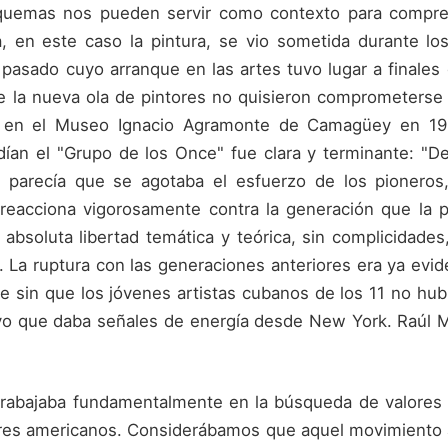
uemas nos pueden servir como contexto para compren
a, en este caso la pintura, se vio sometida durante lo
pasado cuyo arranque en las artes tuvo lugar a finales 
e la nueva ola de pintores no quisieron comprometerse
a en el Museo Ignacio Agramonte de Camagüey en 195
dían el "Grupo de los Once" fue clara y terminante: "
o parecía que se agotaba el esfuerzo de los pioneros,
 reacciona vigorosamente contra la generación que la 
absoluta libertad temática y teórica, sin complicidades,
. La ruptura con las generaciones anteriores era ya evid
le sin que los jóvenes artistas cubanos de los 11 no hub
ivo que daba señales de energía desde New York. Raúl M
trabajaba fundamentalmente en la búsqueda de valores 
ores americanos. Considerábamos que aquel movimiento a