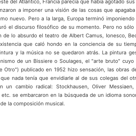
oeste del Atlántico, Francia parecía que había agotado sus
zaron a imponer una visión de las cosas que apagaba
omo nuevo. Pero a la larga, Europa terminó imponiendo 
uró el discurso filosófico de su momento. Pero no sólo f
n de lo absurdo el teatro de Albert Camus, Ionesco, Be
xistencia que caló hondo en la conciencia de su tiemp
intura y la música no se quedaron atrás. La pintura ge
onismo de un Bissiere o Soulages, el "arte bruto" cuyo 
e Otro") publicado en 1952 hizo sensación, las obras de
que nada tenía que envidiarle al de sus colegas del ot
n un cambio radical: Stockhausen, Oliver Messiaen, 
, etc. se embarcaron en la búsqueda de un idioma sonor
e la composición musical.