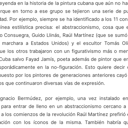
yenda en la historia de la pintura cubana que aún no ha 
rque en torno a ese grupo se tejieron una serie de p
idad. Por ejemplo, siempre se ha identificado a los 11 
nea estilística precisa: el abstraccionismo, cosa que 
go Consuegra, Guido Llinás, Raúl Martínez (que se sum
 marchara a Estados Unidos) y el escultor Tomás Oli
ue los otros trabajaron con un figurativismo más o me
 Cuba salvo Fayad Jamís, poeta además de pintor que e
sporádicamente en la no-figuración. Esto quiere decir
uesto por los pintores de generaciones anteriores cayó 
os que continuaron diversas vías de expresión.
Ignacio Bermúdez, por ejemplo, una vez instalado en
para entrar de lleno en un abstraccionismo cercano a 
 a los comienzos de la revolución Raúl Martínez prefiri
cación con los íconos de la misma. También habría 