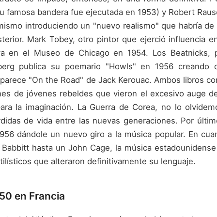
u famosa bandera fue ejecutada en 1953) y Robert Ra
 mismo introduciendo un "nuevo realismo" que habría de r
erior. Mark Tobey, otro pintor que ejerció influencia en
va en el Museo de Chicago en 1954. Los Beatnicks, p
nsberg publica su poemario "Howls" en 1956 creando 
parece "On the Road" de Jack Kerouac. Ambos libros cons
es de jóvenes rebeldes que vieron el excesivo auge de
a la imaginación. La Guerra de Corea, no lo olvidemo
idas de vida entre las nuevas generaciones. Por último
956 dándole un nuevo giro a la música popular. En cuan
n Babbitt hasta un John Cage, la música estadounidense
lísticos que alteraron definitivamente su lenguaje.
50 en Francia