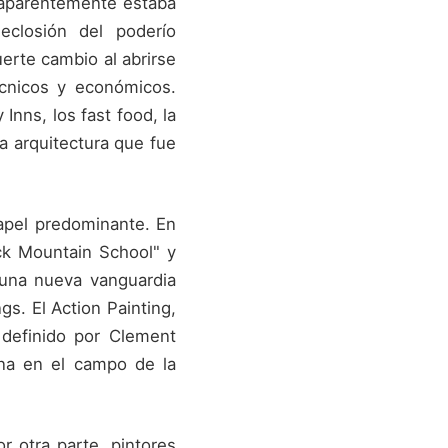
 aparentemente estaba
eclosión del poderío
erte cambio al abrirse
cnicos y económicos.
nns, los fast food, la
va arquitectura que fue
papel predominante. En
ack Mountain School" y
 una nueva vanguardia
s. El Action Painting,
 definido por Clement
ana en el campo de la
r otra parte, pintores